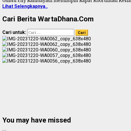
Gubsu Edy Rahmayadi memimpin Rapat Koordinasi Kesiap
Lihat Selengkapnya..
Cari Berita WartaDhana.Com
Cari untuk:
You may have missed