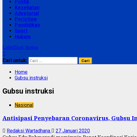
Politik
Kesehatan
Advetorial
Peristiwa
Pendidikan
Sport
Hukum
Light/Dark Button
Cari untuk:
Home
Gubsu instruksi
Gubsu instruksi
Nasional
Antisipasi Penyebaran Coronavirus, Gubsu 
Redaksi Wartadhana
27 Januari 2020