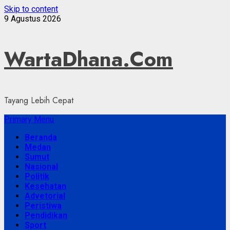
Skip to content
9 Agustus 2026
WartaDhana.Com
Tayang Lebih Cepat
Primary Menu
Beranda
Medan
Sumut
Nasional
Politik
Kesehatan
Advetorial
Peristiwa
Pendidikan
Sport