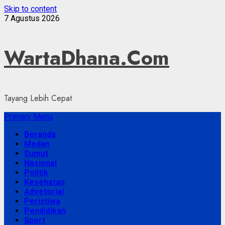
Skip to content
7 Agustus 2026
WartaDhana.Com
Tayang Lebih Cepat
Primary Menu
Beranda
Medan
Sumut
Nasional
Politik
Kesehatan
Advetorial
Peristiwa
Pendidikan
Sport