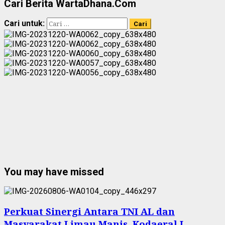
Cari Berita WartaDhana.Com
Cari untuk:
You may have missed
Perkuat Sinergi Antara TNI AL dan
Masyarakat Limau Manis, Kodaeral I