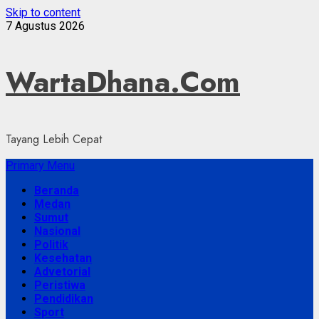
Skip to content
7 Agustus 2026
WartaDhana.Com
Tayang Lebih Cepat
Primary Menu
Beranda
Medan
Sumut
Nasional
Politik
Kesehatan
Advetorial
Peristiwa
Pendidikan
Sport