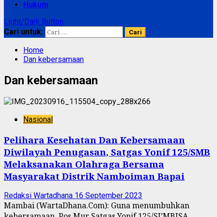
Hukum
Light/Dark Button
Cari untuk:
Home
Dan kebersamaan
Dan kebersamaan
Nasional
Pelihara Kesehatan Dan Kebersamaan
Diwilayah Penugasan, Satgas Yonif 125/SMB
Melaksanakan Olahraga Bersama
Masyarakat Distrik Namboiman Bapai
Redaksi Wartadhana
16 September 2023
Mambai (WartaDhana.Com): Guna menumbuhkan
kebersamaan, Pos Mur Satgas Yonif 125/SI’MBISA