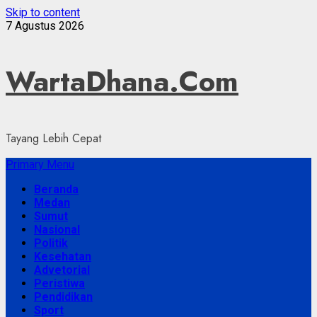
Skip to content
7 Agustus 2026
WartaDhana.Com
Tayang Lebih Cepat
Primary Menu
Beranda
Medan
Sumut
Nasional
Politik
Kesehatan
Advetorial
Peristiwa
Pendidikan
Sport