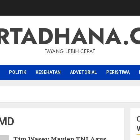
RTADHANA.
TAYANG LEBIH CEPAT
POLITIK
KESEHATAN
ADVETORIAL
PERISTIWA
MMD
Tim Wasev Mayjen TNI Agus