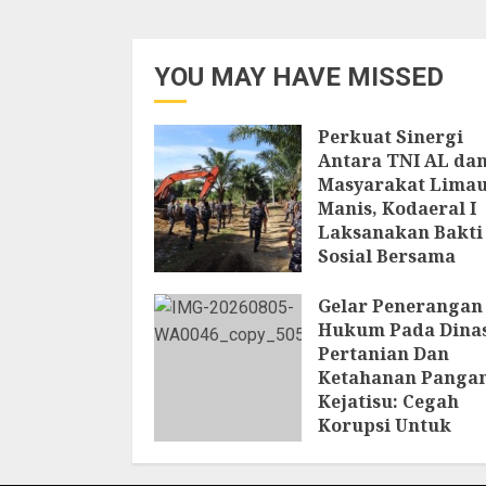
YOU MAY HAVE MISSED
Perkuat Sinergi
Antara TNI AL da
Masyarakat Lima
Manis, Kodaeral I
Laksanakan Bakti
Sosial Bersama
Masyarakat
Gelar Penerangan
6 AGUSTUS 2026
Hukum Pada Dina
Pertanian Dan
Ketahanan Pangan
Kejatisu: Cegah
Korupsi Untuk
Mendukung
Ketahanan Panga