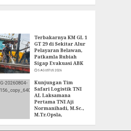
Terbakarnya KM GL 1
GT 29 di Sekitar Alur
Pelayaran Belawan,
Patkamla Rubiah
Sigap Evakuasi ABK
5 AGUSTUS 2026
Kunjungan Tim
Safari Logistik TNI
AL Laksamana
Pertama TNI Aji
Normanihadi, M.Sc.,
M.Tr.Opsla,
Dankoderal I:
Kodaeral I Petakan