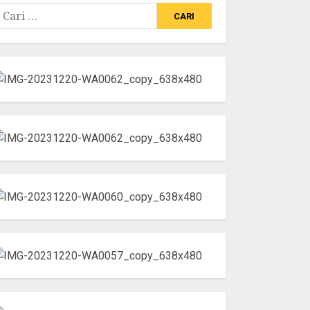
ari
ntuk: