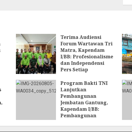
Terima Audiensi
n
Forum Wartawan Tri
u
Matra, Kapendam
I/BB: Profesionalisme
dan Independensi
Pers Setiap
Pemberitaan
Program Bakti TNI
6 AGUSTUS 2026
s
Lanjutkan
Pembangunan
,
Jembatan Gantung,
Kapendam I/BB:
Pembangunan
Jembatan Diharapkan
n
Pulihkan Konektivitas