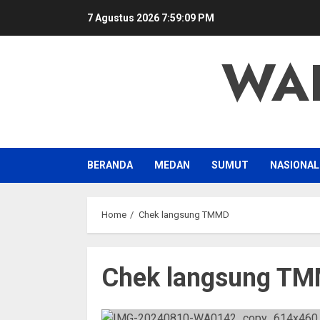
Skip
7 Agustus 2026
7:59:09 PM
to
content
WA
BERANDA
MEDAN
SUMUT
NASIONAL
Home
Chek langsung TMMD
Chek langsung T