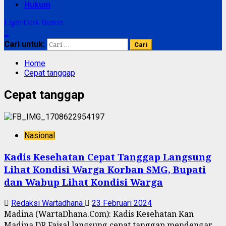
Hukum
Light/Dark Button
Cari untuk:
Home
Cepat tanggap
Cepat tanggap
Nasional
Kadis Kesehatan Cepat Tanggap Langsung
Lihat Kondisi Warga Korban SMG, Bupati
dan Wabup Lihat Kondisi Warga
Redaksi Wartadhana
23 Februari 2024
Madina (WartaDhana.Com): Kadis Kesehatan Kan
Madina DR Faisal langsung cepat tanggap mendengar