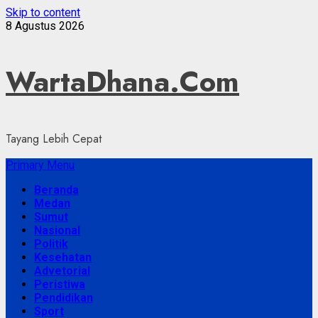
Skip to content
8 Agustus 2026
WartaDhana.Com
Tayang Lebih Cepat
Primary Menu
Beranda
Medan
Sumut
Nasional
Politik
Kesehatan
Advetorial
Peristiwa
Pendidikan
Sport