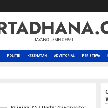
RTADHANA.
TAYANG LEBIH CEPAT
POLITIK
KESEHATAN
ADVETORIAL
PERISTIWA
Brigjen TNI Dody Triwinarto :