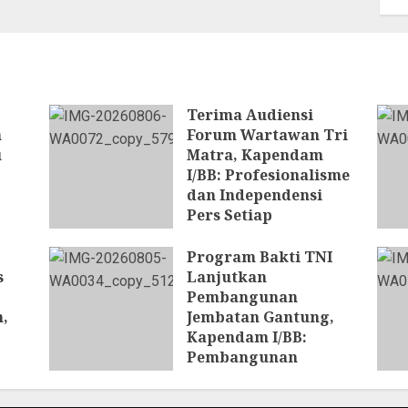
Terima Audiensi
n
Forum Wartawan Tri
u
Matra, Kapendam
I/BB: Profesionalisme
dan Independensi
Pers Setiap
Pemberitaan
Program Bakti TNI
6 AGUSTUS 2026
s
Lanjutkan
Pembangunan
,
Jembatan Gantung,
Kapendam I/BB:
Pembangunan
Jembatan Diharapkan
n
Pulihkan Konektivitas