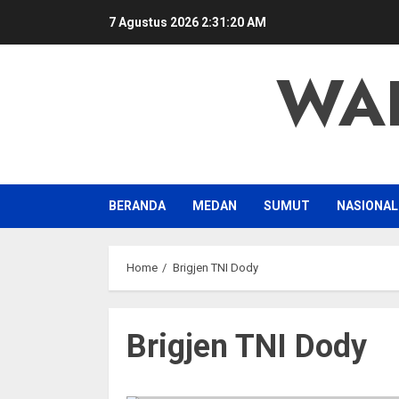
Skip
7 Agustus 2026
2:31:20 AM
to
content
WA
BERANDA
MEDAN
SUMUT
NASIONAL
Home
Brigjen TNI Dody
Brigjen TNI Dody