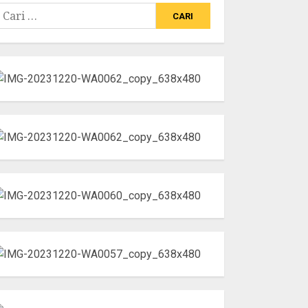
ari
ntuk: