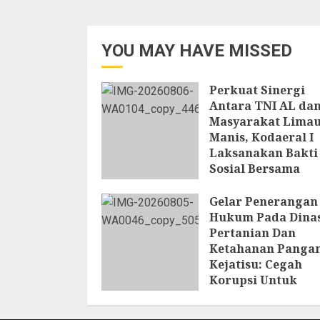
YOU MAY HAVE MISSED
Perkuat Sinergi
Antara TNI AL da
Masyarakat Lima
Manis, Kodaeral I
Laksanakan Bakti
Sosial Bersama
Masyarakat
Gelar Penerangan
6 AGUSTUS 2026
Hukum Pada Dina
Pertanian Dan
Ketahanan Pangan
Kejatisu: Cegah
Korupsi Untuk
Mendukung
Ketahanan Panga