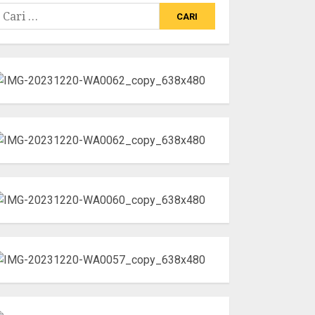
ari
ntuk: