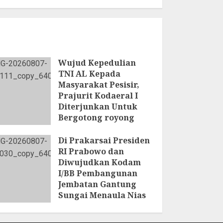
Wujud Kepedulian
TNI AL Kepada
Masyarakat Pesisir,
Prajurit Kodaeral I
Diterjunkan Untuk
Bergotong royong
bersama Warga
Setempat
Di Prakarsai Presiden
RI Prabowo dan
7 AGUSTUS 2026
Diwujudkan Kodam
I/BB Pembangunan
Jembatan Gantung
Sungai Menaula Nias
7 AGUSTUS 2026