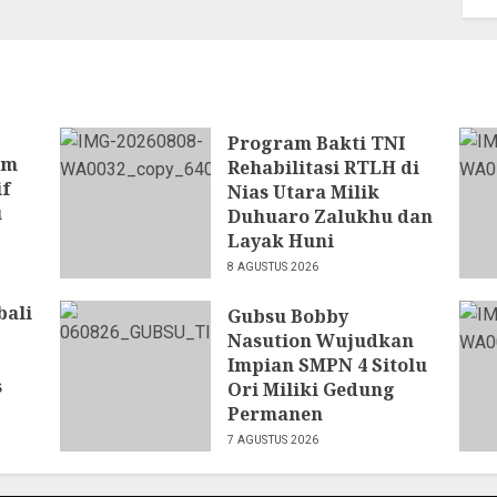
Program Bakti TNI
am
Rehabilitasi RTLH di
if
Nias Utara Milik
u
Duhuaro Zalukhu dan
Layak Huni
8 AGUSTUS 2026
bali
Gubsu Bobby
Nasution Wujudkan
,
Impian SMPN 4 Sitolu
s
Ori Miliki Gedung
Permanen
7 AGUSTUS 2026