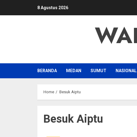
Skip
8 Agustus 2026
to
content
WA
BERANDA
MEDAN
SUMUT
NASIONAL
Home
Besuk Aiptu
Besuk Aiptu