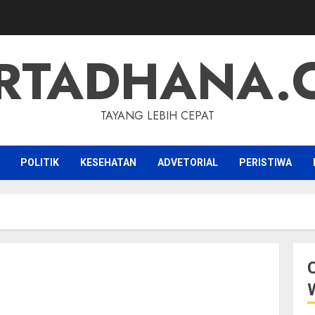
RTADHANA.
TAYANG LEBIH CEPAT
POLITIK
KESEHATAN
ADVETORIAL
PERISTIWA