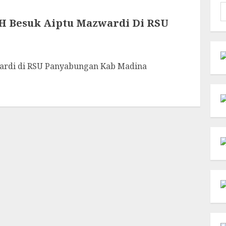
C
u
M.H Besuk Aiptu Mazwardi Di RSU
wardi di RSU Panyabungan Kab Madina