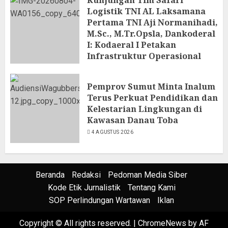
Kunjungan Tim Safari
Logistik TNI AL Laksamana
Pertama TNI Aji Normanihadi,
M.Sc., M.Tr.Opsla, Dankoderal
I: Kodaeral I Petakan
Infrastruktur Operasional
4 AGUSTUS 2026
Pemprov Sumut Minta Inalum
Terus Perkuat Pendidikan dan
Kelestarian Lingkungan di
Kawasan Danau Toba
4 AGUSTUS 2026
Beranda
Redaksi
Pedoman Media Siber
Kode Etik Jurnalistik
Tentang Kami
SOP Perlindungan Wartawan
Iklan
Copyright © All rights reserved.
|
ChromeNews
by AF