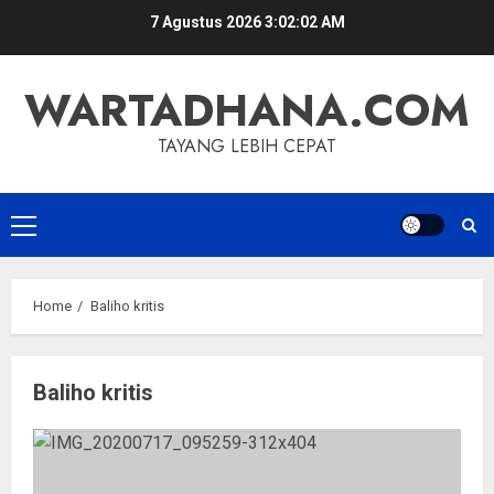
Skip
7 Agustus 2026
3:02:02 AM
to
content
WARTADHANA.COM
TAYANG LEBIH CEPAT
Primary
Menu
Home
Baliho kritis
Baliho kritis