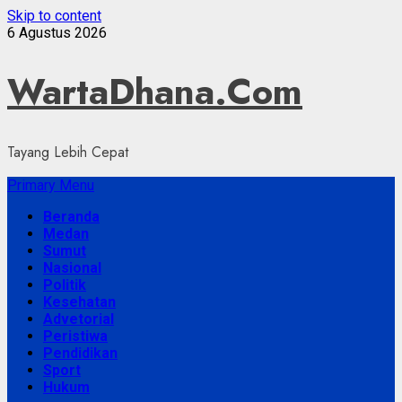
Skip to content
6 Agustus 2026
WartaDhana.Com
Tayang Lebih Cepat
Primary Menu
Beranda
Medan
Sumut
Nasional
Politik
Kesehatan
Advetorial
Peristiwa
Pendidikan
Sport
Hukum