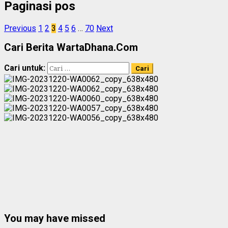
Paginasi pos
Previous
1
2
3
4
5
6
…
70
Next
Cari Berita WartaDhana.Com
Cari untuk:
You may have missed