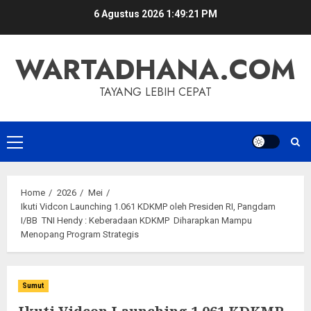
Skip
6 Agustus 2026
1:49:22 PM
to
content
WARTADHANA.COM
TAYANG LEBIH CEPAT
Primary
Menu
Home
2026
Mei
Ikuti Vidcon Launching 1.061 KDKMP oleh Presiden RI, Pangdam
I/BB TNI Hendy : Keberadaan KDKMP Diharapkan Mampu
Menopang Program Strategis
Sumut