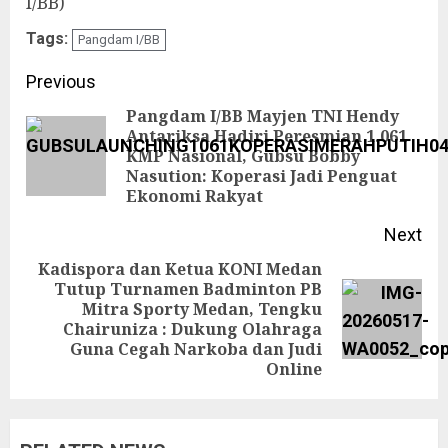
I/BB)
Tags:
Pangdam I/BB
Continue
Previous
Reading
Pangdam I/BB Mayjen TNI Hendy
Antariksa Hadiri Peresmian 1.061
Pre
KMP Nasional, Gubsu Bobby
Nasution: Koperasi Jadi Penguat
pos
Ekonomi Rakyat
Next
Kadispora dan Ketua KONI Medan
Tutup Turnamen Badminton PB
Mitra Sporty Medan, Tengku
Next
Chairuniza : Dukung Olahraga
post:
Guna Cegah Narkoba dan Judi
Online