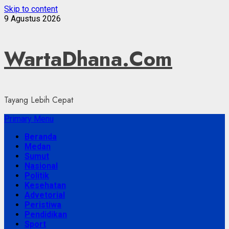
Skip to content
9 Agustus 2026
WartaDhana.Com
Tayang Lebih Cepat
Primary Menu
Beranda
Medan
Sumut
Nasional
Politik
Kesehatan
Advetorial
Peristiwa
Pendidikan
Sport