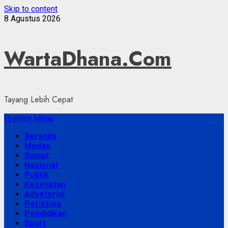
Skip to content
8 Agustus 2026
WartaDhana.Com
Tayang Lebih Cepat
Primary Menu
Beranda
Medan
Sumut
Nasional
Politik
Kesehatan
Advetorial
Peristiwa
Pendidikan
Sport