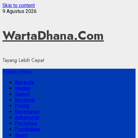
Skip to content
9 Agustus 2026
WartaDhana.Com
Tayang Lebih Cepat
Primary Menu
Beranda
Medan
Sumut
Nasional
Politik
Kesehatan
Advetorial
Peristiwa
Pendidikan
Sport