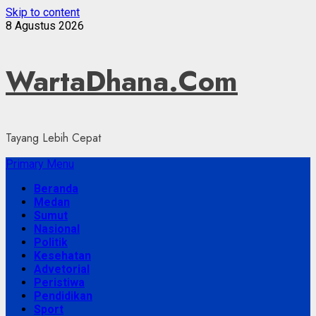
Skip to content
8 Agustus 2026
WartaDhana.Com
Tayang Lebih Cepat
Primary Menu
Beranda
Medan
Sumut
Nasional
Politik
Kesehatan
Advetorial
Peristiwa
Pendidikan
Sport