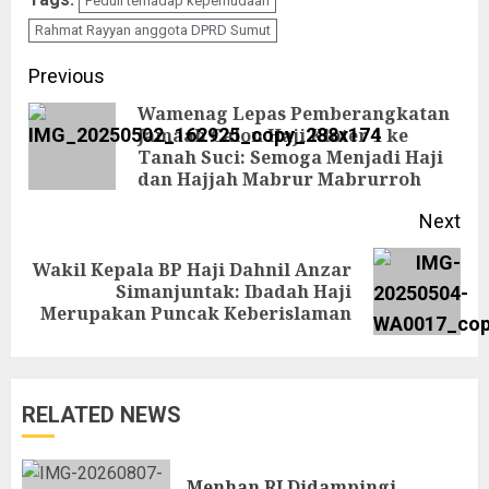
Peduli terhadap kepemudaan
Rahmat Rayyan anggota DPRD Sumut
Continue
Previous
Reading
Wamenag Lepas Pemberangkatan
Jamaah Calon Haji Kloter 1 ke
Pre
Tanah Suci: Semoga Menjadi Haji
pos
dan Hajjah Mabrur Mabrurroh
Next
Wakil Kepala BP Haji Dahnil Anzar
Next
Simanjuntak: Ibadah Haji
Merupakan Puncak Keberislaman
post:
RELATED NEWS
Menhan RI Didampingi