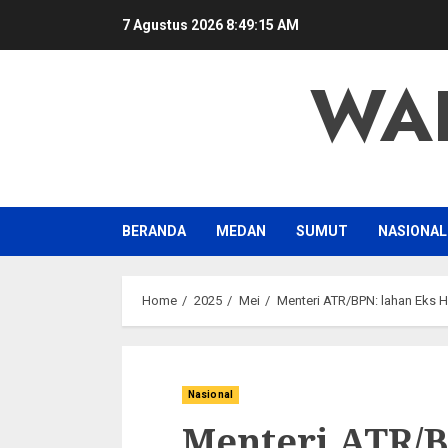
Skip
7 Agustus 2026
8:49:16 AM
to
content
WA
BERANDA
MEDAN
SUMUT
NASIONAL
Home
2025
Mei
Menteri ATR/BPN: lahan Eks 
Nasional
Menteri ATR/B