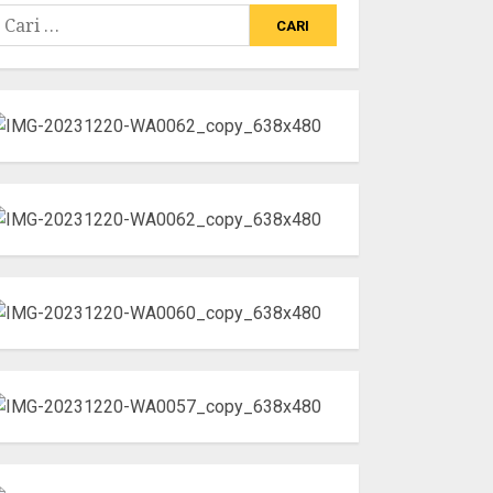
ari
ntuk: