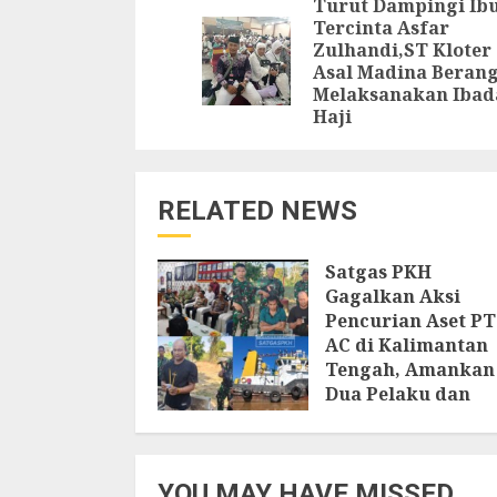
Reading
Turut Dampingi Ib
Tercinta Asfar
Zulhandi,ST Kloter 
Asal Madina Beran
Melaksanakan Ibad
Haji
RELATED NEWS
Satgas PKH
Gagalkan Aksi
Pencurian Aset PT
AC di Kalimantan
Tengah, Amankan
Dua Pelaku dan
Barang Bukti
15 JULI 2026
YOU MAY HAVE MISSED