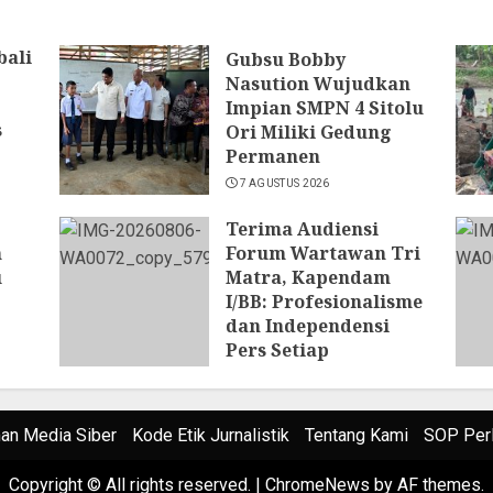
bali
Gubsu Bobby
Nasution Wujudkan
,
Impian SMPN 4 Sitolu
s
Ori Miliki Gedung
Permanen
7 AGUSTUS 2026
Terima Audiensi
n
Forum Wartawan Tri
u
Matra, Kapendam
I/BB: Profesionalisme
dan Independensi
Pers Setiap
Pemberitaan
6 AGUSTUS 2026
n Media Siber
Kode Etik Jurnalistik
Tentang Kami
SOP Per
Copyright © All rights reserved.
|
ChromeNews
by AF themes.