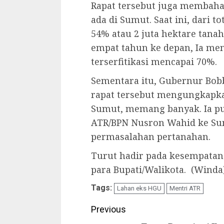
Rapat tersebut juga membahas
ada di Sumut. Saat ini, dari to
54% atau 2 juta hektare tanah
empat tahun ke depan, Ia me
terserfitikasi mencapai 70%.
Sementara itu, Gubernur Bob
rapat tersebut mengungkapk
Sumut, memang banyak. Ia p
ATR/BPN Nusron Wahid ke Su
permasalahan pertanahan.
Turut hadir pada kesempatan
para Bupati/Walikota. (Winda
Tags:
Lahan eks HGU
Mentri ATR
Continue
Previous