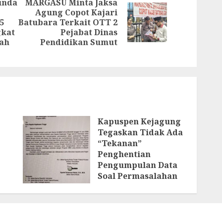
unda
MARGASU Minta Jaksa
Agung Copot Kajari
Next
5
Batubara Terkait OTT 2
Previous
gkat
Pejabat Dinas
post:
post:
ah
Pendidikan Sumut
Kapuspen Kejagung
Tegaskan Tidak Ada
“Tekanan”
Penghentian
Pengumpulan Data
Soal Permasalahan
Dugaan Korupsi
SPPG Oleh Kejagung
13 JULI 2026