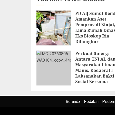
PD AIJ Sumut Kem
Amankan Aset
Pemprov di Binjai
Lima Rumah Dina
Eks Bioskop Ria
Dibongkar
7 AGUSTUS 2026
Perkuat Sinergi
Antara TNI AL da
Masyarakat Lima
Manis, Kodaeral I
Laksanakan Bakti
Sosial Bersama
Masyarakat
6 AGUSTUS 2026
Beranda
Redaksi
Pedoma