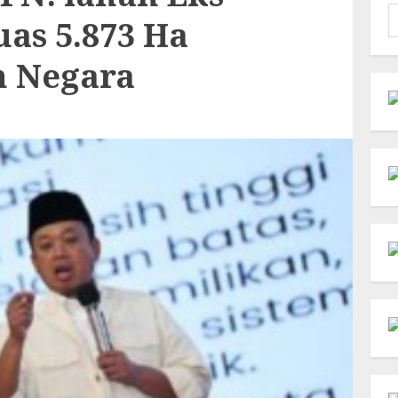
C
as 5.873 Ha
u
h Negara