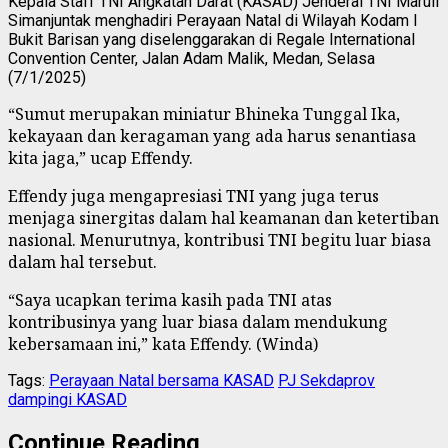
Kepala Staff TNI Angkatan Darat (KASAD) Jenderal TNI Maruli
Simanjuntak menghadiri Perayaan Natal di Wilayah Kodam I
Bukit Barisan yang diselenggarakan di Regale International
Convention Center, Jalan Adam Malik, Medan, Selasa
(7/1/2025)
“Sumut merupakan miniatur Bhineka Tunggal Ika,
kekayaan dan keragaman yang ada harus senantiasa
kita jaga,” ucap Effendy.
Effendy juga mengapresiasi TNI yang juga terus
menjaga sinergitas dalam hal keamanan dan ketertiban
nasional. Menurutnya, kontribusi TNI begitu luar biasa
dalam hal tersebut.
“Saya ucapkan terima kasih pada TNI atas
kontribusinya yang luar biasa dalam mendukung
kebersamaan ini,” kata Effendy. (Winda)
Tags:
Perayaan Natal bersama KASAD
PJ Sekdaprov
dampingi KASAD
Continue Reading