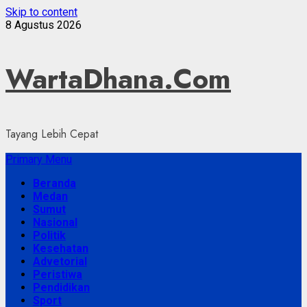
Skip to content
8 Agustus 2026
WartaDhana.Com
Tayang Lebih Cepat
Primary Menu
Beranda
Medan
Sumut
Nasional
Politik
Kesehatan
Advetorial
Peristiwa
Pendidikan
Sport