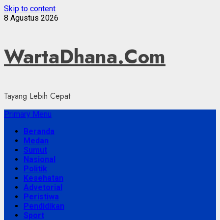
Skip to content
8 Agustus 2026
WartaDhana.Com
Tayang Lebih Cepat
Primary Menu
Beranda
Medan
Sumut
Nasional
Politik
Kesehatan
Advetorial
Peristiwa
Pendidikan
Sport