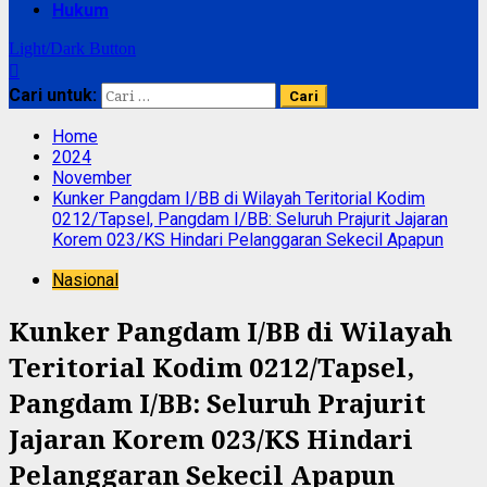
Hukum
Light/Dark Button
Cari untuk:
Home
2024
November
Kunker Pangdam I/BB di Wilayah Teritorial Kodim
0212/Tapsel, Pangdam I/BB: Seluruh Prajurit Jajaran
Korem 023/KS Hindari Pelanggaran Sekecil Apapun
Nasional
Kunker Pangdam I/BB di Wilayah
Teritorial Kodim 0212/Tapsel,
Pangdam I/BB: Seluruh Prajurit
Jajaran Korem 023/KS Hindari
Pelanggaran Sekecil Apapun