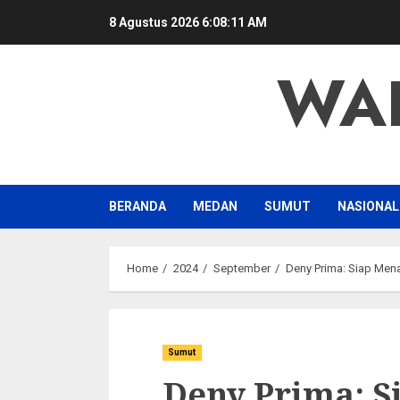
Skip
8 Agustus 2026
6:08:12 AM
to
content
WA
BERANDA
MEDAN
SUMUT
NASIONAL
Home
2024
September
Deny Prima: Siap Me
Sumut
Deny Prima: 