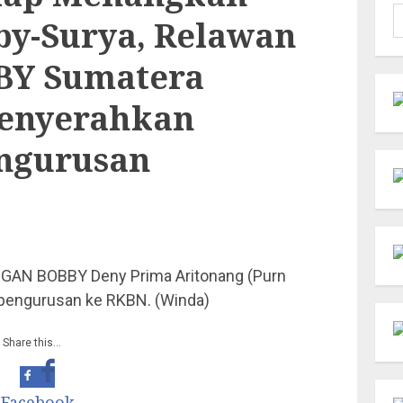
C
by-Surya, Relawan
u
Y Sumatera
Menyerahkan
ngurusan
NGAN BOBBY Deny Prima Aritonang (Purn
pengurusan ke RKBN. (Winda)
Share this…
Facebook