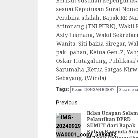
Berikut susunan kepenguru
sesuai Keputusan Surat Nomor 
Pembina adalah, Bapak RE Na
Aritonang (TNI PURN), Wakil 
Azly Lismana, Wakil Sekretar
Wanita: Siti baina Siregar, W
pak- pahan, Ketua Gen..Z, Yah
Oskar Hutagalung, Publikasi/
Sarumaha ,Ketua Satgas Nirwa
Sebayang. (Winda)
Tags:
Ketum DONGAN BOBBY
Siap mena
Continue
Previous
Reading
Iklan Ucapan Selam
Pelantikan DPRD
SUMUT dari Bapak
Kaban Bapenda Su
H. Fadli Dalimunth