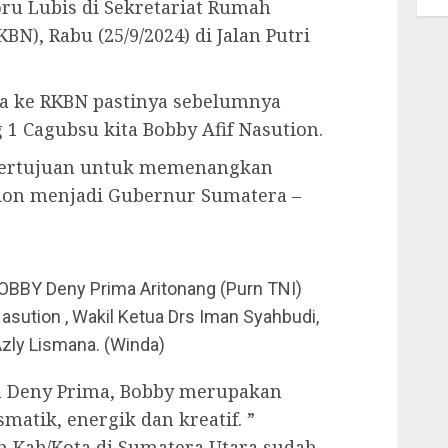
oru Lubis di Sekretariat Rumah
N), Rabu (25/9/2024) di Jalan Putri
ta ke RKBN pastinya sebelumnya
 1 Cagubsu kita Bobby Afif Nasution.
bertujuan untuk memenangkan
tion menjadi Gubernur Sumatera –
BBY Deny Prima Aritonang (Purn TNI)
sution , Wakil Ketua Drs Iman Syahbudi,
Azly Lismana. (Winda)
um Deny Prima, Bobby merupakan
atik, energik dan kreatif. ”
h Kab/Kota di Sumatera Utara sudah