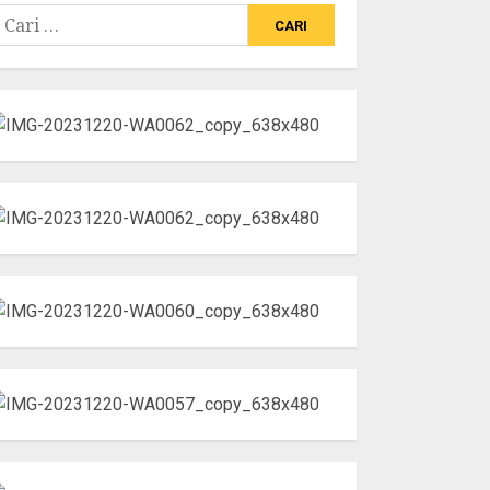
ari
ntuk: