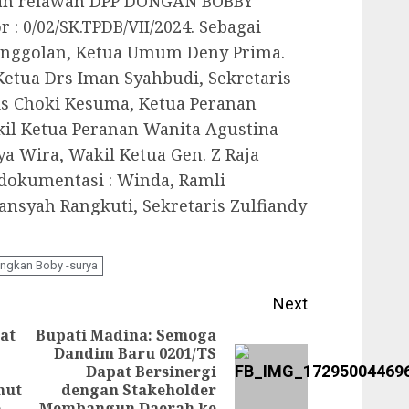
san relawan DPP DONGAN BOBBY
: 0/02/SK.TPDB/VII/2024. Sebagai
inggolan, Ketua Umum Deny Prima.
Ketua Drs Iman Syahbudi, Sekretaris
is Choki Kesuma, Ketua Peranan
akil Ketua Peranan Wanita Agustina
ya Wira, Wakil Ketua Gen. Z Raja
 dokumentasi : Winda, Ramli
nsyah Rangkuti, Sekretaris Zulfiandy
ngkan Boby -surya
Next
at
Bupati Madina: Semoga
Dandim Baru 0201/TS
Previous
Dapat Bersinergi
Next
mut
dengan Stakeholder
post:
post:
e
Membangun Daerah ke