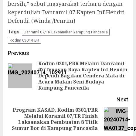
bersih,” sebut masyarakat terharu dengan
keperdulian Danramil 07 Kapten Inf Hendri
Defendi. (Winda /Penrim)
Tags:
Danramil 07/TR Laksanakan kampung Pancasila
Kodim 0301/PBR
Continue
Previous
Reading
Kodim 0301/PBR Melalui Danramil
07/Tenayan Raya Kapten Inf Hendri
Pre
Dependi Bagikan Cendera Mata di
Acara Malam Seni Budaya
pos
Kampung Pancasila
Next
Program KASAD, Kodim 0301/PBR
Melalui Koramil 07/TR Finish
Next
Laksanakan Pembuatan 8 Titik
post:
Sumur Bor di Kampung Pancasila