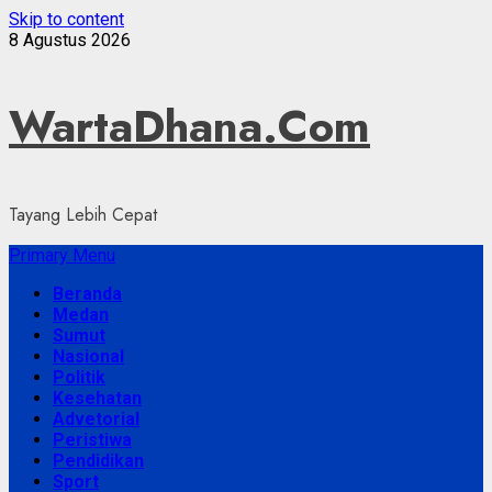
Skip to content
8 Agustus 2026
WartaDhana.Com
Tayang Lebih Cepat
Primary Menu
Beranda
Medan
Sumut
Nasional
Politik
Kesehatan
Advetorial
Peristiwa
Pendidikan
Sport