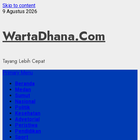
Skip to content
9 Agustus 2026
WartaDhana.Com
Tayang Lebih Cepat
Primary Menu
Beranda
Medan
Sumut
Nasional
Politik
Kesehatan
Advetorial
Peristiwa
Pendidikan
Sport