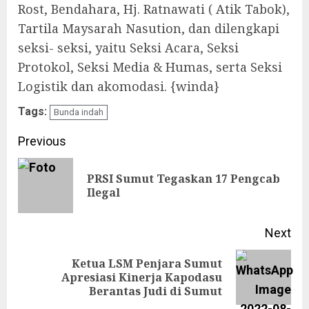
Rost, Bendahara, Hj. Ratnawati ( Atik Tabok),
Tartila Maysarah Nasution, dan dilengkapi
seksi- seksi, yaitu Seksi Acara, Seksi
Protokol, Seksi Media & Humas, serta Seksi
Logistik dan akomodasi. {winda}
Tags:
Bunda indah
Continue
Previous
Reading
PRSI Sumut Tegaskan 17 Pengcab
Pre
Ilegal
pos
Next
Ketua LSM Penjara Sumut
Next
Apresiasi Kinerja Kapodasu
Berantas Judi di Sumut
post: