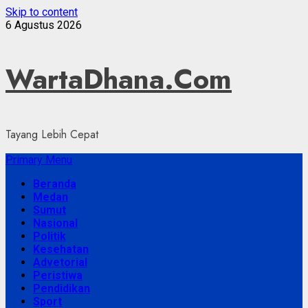
Skip to content
6 Agustus 2026
WartaDhana.Com
Tayang Lebih Cepat
Primary Menu
Beranda
Medan
Sumut
Nasional
Politik
Kesehatan
Advetorial
Peristiwa
Pendidikan
Sport