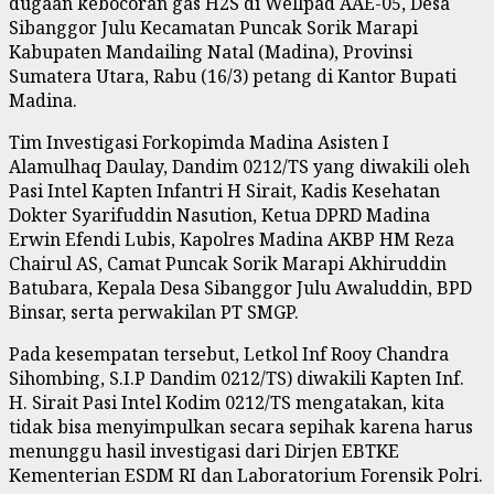
dugaan kebocoran gas H2S di Wellpad AAE-05, Desa
Sibanggor Julu Kecamatan Puncak Sorik Marapi
Kabupaten Mandailing Natal (Madina), Provinsi
Sumatera Utara, Rabu (16/3) petang di Kantor Bupati
Madina.
Tim Investigasi Forkopimda Madina Asisten I
Alamulhaq Daulay, Dandim 0212/TS yang diwakili oleh
Pasi Intel Kapten Infantri H Sirait, Kadis Kesehatan
Dokter Syarifuddin Nasution, Ketua DPRD Madina
Erwin Efendi Lubis, Kapolres Madina AKBP HM Reza
Chairul AS, Camat Puncak Sorik Marapi Akhiruddin
Batubara, Kepala Desa Sibanggor Julu Awaluddin, BPD
Binsar, serta perwakilan PT SMGP.
Pada kesempatan tersebut, Letkol Inf Rooy Chandra
Sihombing, S.I.P Dandim 0212/TS) diwakili Kapten Inf.
H. Sirait Pasi Intel Kodim 0212/TS mengatakan, kita
tidak bisa menyimpulkan secara sepihak karena harus
menunggu hasil investigasi dari Dirjen EBTKE
Kementerian ESDM RI dan Laboratorium Forensik Polri.