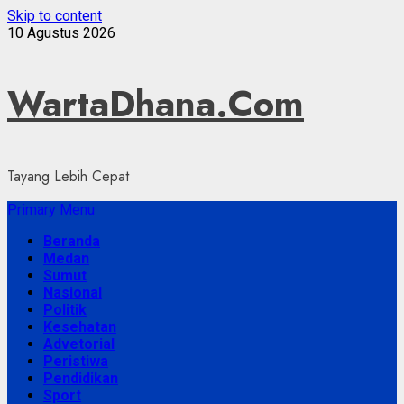
Skip to content
10 Agustus 2026
WartaDhana.Com
Tayang Lebih Cepat
Primary Menu
Beranda
Medan
Sumut
Nasional
Politik
Kesehatan
Advetorial
Peristiwa
Pendidikan
Sport