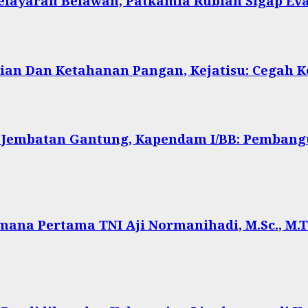
Pelayaran Belawan, Patkamla Rubiah Sigap Ev
ian Dan Ketahanan Pangan, Kejatisu: Cegah
 Jembatan Gantung, Kapendam I/BB: Pembang
ana Pertama TNI Aji Normanihadi, M.Sc., M.Tr