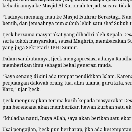
kehadirannya ke Masjid Al Karomah terjadi secara tidak 
“Tadinya memang mau ke Masjid Istihrar Berastagi. Namu
bersih, dan jemaahnya pun subuh lebih satu shaf Subuh t
Ijeck bersama masyarakat yang dihadiri oleh Kepala De
serta tokoh masyarakat, seusai Maghrib, membacakan Sur
yang juga Sekretaris IPHI Sumut.
Dalam sambutannya, Ijeck mengapresiasi adanya Raudhatul
memberikan ilmu sebagai bekal generasi muda.
“Saya senang di sini ada tempat pendidikan Islam. Ka
perjuangan dakwah orang tua, alim ulama, guru kita, s
Karo,” ujar Ijeck.
Ijeck mengucapkan terima kasih kepada masyarakat Des
pun berencana akan memberikan hewan kurban satu eko
“Iduladha nanti, Insya Allah, saya akan berikan satu ek
Usai pengajian, Ijeck pun berharap, jika ada kesempata