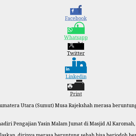
Facebook
Whatsapp
Twitter
Linkedin
Print
umatera Utara (Sumut) Musa Rajekshah merasa beruntung 
diri Pengajian Yasin Malam Jumat di Masjid Al Karomah, 
skan, dirinya merasa beruntung sebab bisa berjodoh bert