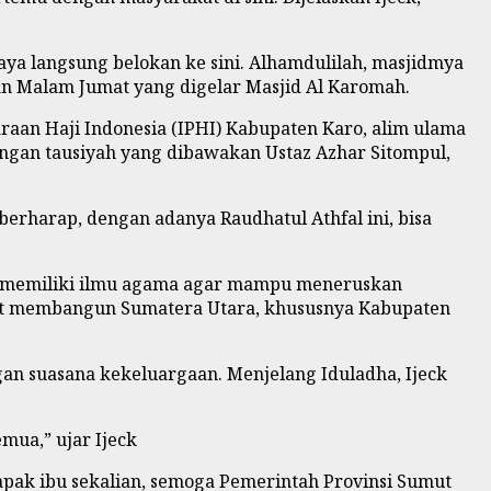
aya langsung belokan ke sini. Alhamdulilah, masjidmya
ian Malam Jumat yang digelar Masjid Al Karomah.
aan Haji Indonesia (IPHI) Kabupaten Karo, alim ulama
engan tausiyah yang dibawakan Ustaz Azhar Sitompul,
berharap, dengan adanya Raudhatul Athfal ini, bisa
lah memiliki ilmu agama agar mampu meneruskan
ikut membangun Sumatera Utara, khususnya Kabupaten
n suasana kekeluargaan. Menjelang Iduladha, Ijeck
mua,” ujar Ijeck
bapak ibu sekalian, semoga Pemerintah Provinsi Sumut