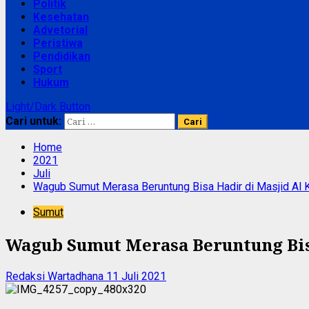
Politik
Kesehatan
Advetorial
Peristiwa
Pendidikan
Sport
Hukum
Light/Dark Button
Cari untuk:
Home
2021
Juli
Wagub Sumut Merasa Beruntung Bisa Hadir di Masjid Al 
Sumut
Wagub Sumut Merasa Beruntung Bis
Redaksi Wartadhana
11 Juli 2021