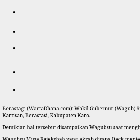
Berastagi (WartaDhana.com): Wakil Gubernur (Wagub) S
Kartisan, Berastasi, Kabupaten Karo.
Demikian hal tersebut disampaikan Wagubsu saat mengha
Wagubsu Musa Rajekshah yang akrab disapa Ijeck menjela