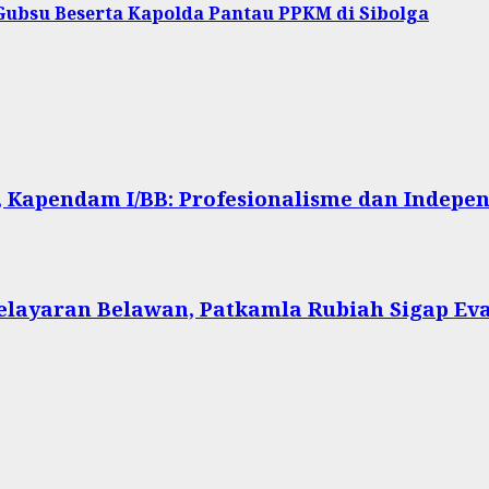
ubsu Beserta Kapolda Pantau PPKM di Sibolga
 Kapendam I/BB: Profesionalisme dan Indepen
Pelayaran Belawan, Patkamla Rubiah Sigap Ev