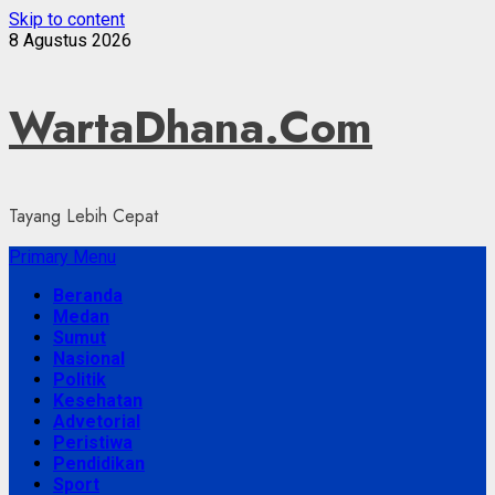
Skip to content
8 Agustus 2026
WartaDhana.Com
Tayang Lebih Cepat
Primary Menu
Beranda
Medan
Sumut
Nasional
Politik
Kesehatan
Advetorial
Peristiwa
Pendidikan
Sport