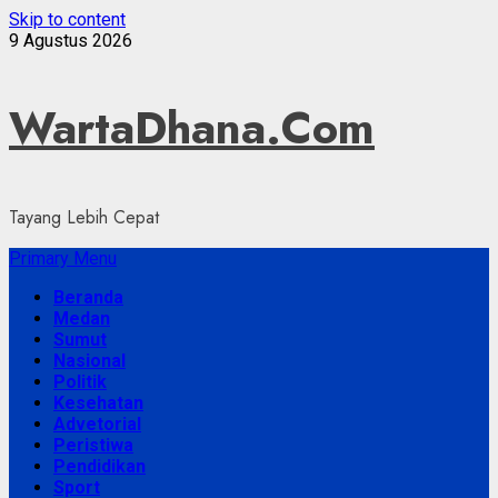
Skip to content
9 Agustus 2026
WartaDhana.Com
Tayang Lebih Cepat
Primary Menu
Beranda
Medan
Sumut
Nasional
Politik
Kesehatan
Advetorial
Peristiwa
Pendidikan
Sport