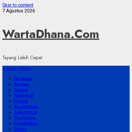
Skip to content
7 Agustus 2026
WartaDhana.Com
Tayang Lebih Cepat
Primary Menu
Beranda
Medan
Sumut
Nasional
Politik
Kesehatan
Advetorial
Peristiwa
Pendidikan
Sport