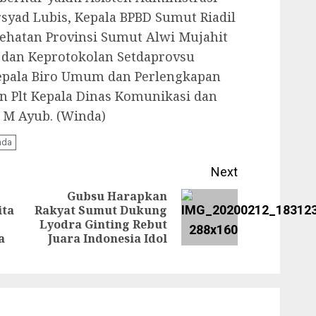
syad Lubis, Kepala BPBD Sumut Riadil
sehatan Provinsi Sumut Alwi Mujahit
 dan Keprotokolan Setdaprovsu
epala Biro Umum dan Perlengkapan
n Plt Kepala Dinas Komunikasi dan
 M Ayub. (Winda)
nda
Next
Gubsu Harapkan
ita
Rakyat Sumut Dukung
Next
Previous
Lyodra Ginting Rebut
post:
a
Juara Indonesia Idol
post: