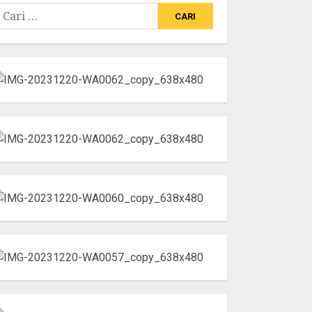
ari
ntuk: