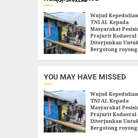
Wujud Kepedulia
TNI AL Kepada
Masyarakat Pesisir
Prajurit Kodaeral 
Diterjunkan Untu
Bergotong royong
bersama Warga
Setempat
7 AGUSTUS 2026
YOU MAY HAVE MISSED
Wujud Kepedulia
TNI AL Kepada
Masyarakat Pesisir
Prajurit Kodaeral 
Diterjunkan Untu
Bergotong royong
bersama Warga