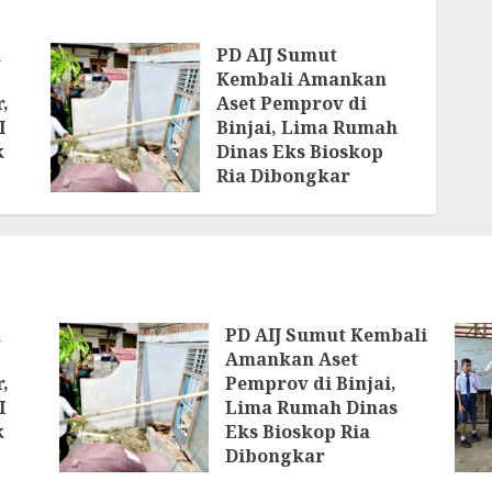
n
PD AIJ Sumut
Kembali Amankan
,
Aset Pemprov di
I
Binjai, Lima Rumah
k
Dinas Eks Bioskop
Ria Dibongkar
7 AGUSTUS 2026
n
PD AIJ Sumut Kembali
Amankan Aset
,
Pemprov di Binjai,
I
Lima Rumah Dinas
k
Eks Bioskop Ria
Dibongkar
7 AGUSTUS 2026