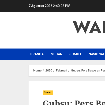
Skip
7 Agustus 2026
2:40:02 PM
to
content
WA
BERANDA
MEDAN
SUMUT
NASIONAL
Home
2020
Februari
Gubsu: Pers Berperan P
Sumut
Gubsu: Pers B