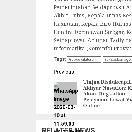
Pemerintahan Setdaprovsu Ar
Akhir Lubis, Kepala Dinas Ke
Hasibuan, Kepala Biro Humas
Hendra Dermawan Siregar, K
Setdaprovsu Achmad Fadly da
Informatika (Kominfo) Provsu
Tags:
Gubsu silaturahim
Sukseskan age
Continue
Previous
Reading
Tinjau Disdukcapil,
Akhyar Nasution: K
Akan Tingkatkan
Pelayanan Lewat Vi
Online
RELATED NEWS