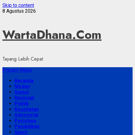
Skip to content
8 Agustus 2026
WartaDhana.Com
Tayang Lebih Cepat
Primary Menu
Beranda
Medan
Sumut
Nasional
Politik
Kesehatan
Advetorial
Peristiwa
Pendidikan
Sport