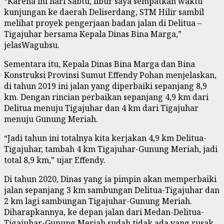
“Karena ini hari Sabtu, libur saya sempatkan waktu
kunjungan ke daerah Deliserdang, STM Hilir sambil
melihat proyek pengerjaan badan jalan di Delitua –
Tigajuhar bersama Kepala Dinas Bina Marga,”
jelasWagubsu.
Sementara itu, Kepala Dinas Bina Marga dan Bina
Konstruksi Provinsi Sumut Effendy Pohan menjelaskan,
di tahun 2019 ini jalan yang diperbaiki sepanjang 8,9
km. Dengan rincian perbaikan sepanjang 4,9 km dari
Delitua menuju Tigajuhar dan 4 km dari Tigajuhar
menuju Gunung Meriah.
“Jadi tahun ini totalnya kita kerjakan 4,9 km Delitua-
Tigajuhar, tambah 4 km Tigajuhar-Gunung Meriah, jadi
total 8,9 km,” ujar Effendy.
Di tahun 2020, Dinas yang ia pimpin akan memperbaiki
jalan sepanjang 3 km sambungan Delitua-Tigajuhar dan
2 km lagi sambungan Tigajuhar-Gunung Meriah.
Diharapkannya, ke depan jalan dari Medan-Delitua-
Tigajuhar-Gunung Meriah sudah tidak ada yang rusak.