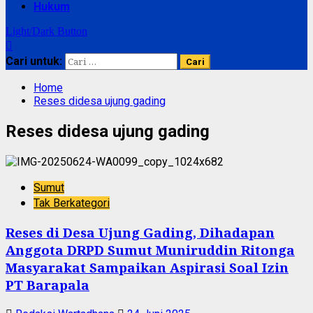
Hukum
Light/Dark Button
Cari untuk:
Home
Reses didesa ujung gading
Reses didesa ujung gading
Sumut
Tak Berkategori
Reses di Desa Ujung Gading, Dihadapan
Anggota DRPD Sumut Muniruddin Ritonga
Masyarakat Sampaikan Aspirasi Soal Izin
PT Barapala