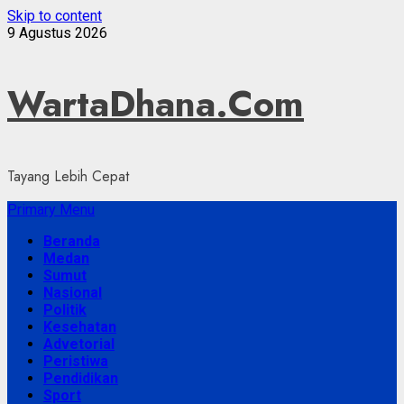
Skip to content
9 Agustus 2026
WartaDhana.Com
Tayang Lebih Cepat
Primary Menu
Beranda
Medan
Sumut
Nasional
Politik
Kesehatan
Advetorial
Peristiwa
Pendidikan
Sport