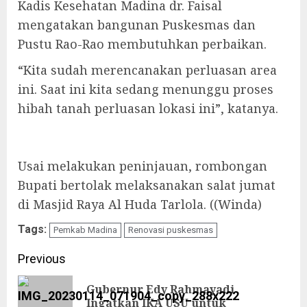
Kadis Kesehatan Madina dr. Faisal
mengatakan bangunan Puskesmas dan
Pustu Rao-Rao membutuhkan perbaikan.
“Kita sudah merencanakan perluasan area
ini. Saat ini kita sedang menunggu proses
hibah tanah perluasan lokasi ini”, katanya.
Usai melakukan peninjauan, rombongan
Bupati bertolak melaksanakan salat jumat
di Masjid Raya Al Huda Tarlola. ((Winda)
Tags:
Pemkab Madina
Renovasi puskesmas
Continue
Previous
Reading
Gubernur Edy Rahmayadi
Pre
Ingatkan IKA USU untuk