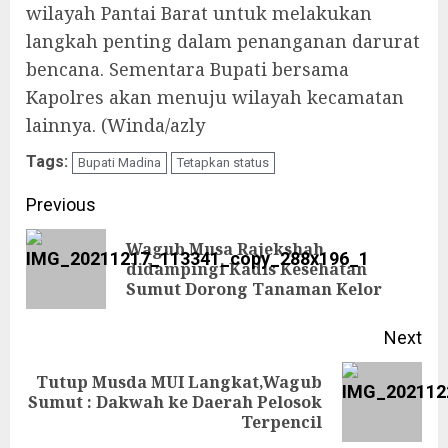
wilayah Pantai Barat untuk melakukan
langkah penting dalam penanganan darurat
bencana. Sementara Bupati bersama
Kapolres akan menuju wilayah kecamatan
lainnya. (Winda/azly
Tags:
Bupati Madina
Tetapkan status
Continue
Previous
Reading
Wagub Musa Rajekshah
Pre
didampingi Kadis Kesehatan
Sumut Dorong Tanaman Kelor
pos
Next
Tutup Musda MUI Langkat,Wagub
Next
Sumut : Dakwah ke Daerah Pelosok
Terpencil
post: