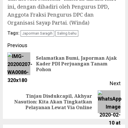
ini, dengan dihadiri oleh Pengurus DPD,
Anggota Fraksi Pengurus DPC dan
Organisasi Sayap Partai. (Winda)
Tags:
Japorman Saragih
Saling bahu
Continue
Previous
Reading
Selamatkan Bumi, Japorman Ajak
Pre
Kader PDI Perjuangan Tanam
Pohon
pos
Next
Tinjau Disdukcapil, Akhyar
Next
Nasution: Kita Akan Tingkatkan
Pelayanan Lewat Via Online
post: