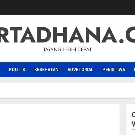
RTADHANA.
TAYANG LEBIH CEPAT
POLITIK
KESEHATAN
ADVETORIAL
PERISTIWA