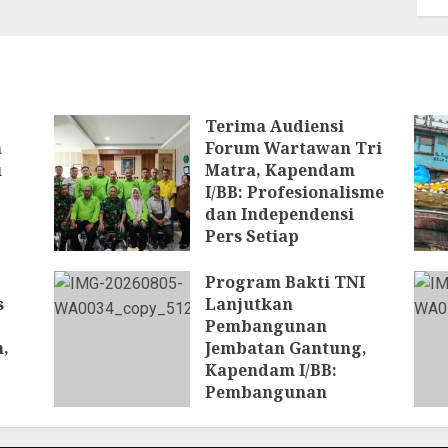
Terima Audiensi
n
Forum Wartawan Tri
u
Matra, Kapendam
I/BB: Profesionalisme
dan Independensi
Pers Setiap
Pemberitaan
Program Bakti TNI
6 AGUSTUS 2026
s
Lanjutkan
Pembangunan
,
Jembatan Gantung,
Kapendam I/BB:
Pembangunan
Jembatan Diharapkan
n
Pulihkan Konektivitas