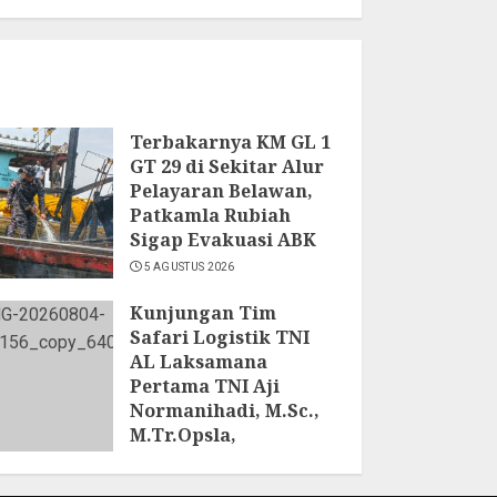
Terbakarnya KM GL 1
GT 29 di Sekitar Alur
Pelayaran Belawan,
Patkamla Rubiah
Sigap Evakuasi ABK
5 AGUSTUS 2026
Kunjungan Tim
Safari Logistik TNI
AL Laksamana
Pertama TNI Aji
Normanihadi, M.Sc.,
M.Tr.Opsla,
Dankoderal I:
Kodaeral I Petakan