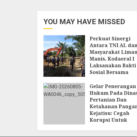
YOU MAY HAVE MISSED
Perkuat Sinergi
Antara TNI AL da
Masyarakat Lima
Manis, Kodaeral I
Laksanakan Bakti
Sosial Bersama
Masyarakat
Gelar Penerangan
6 AGUSTUS 2026
Hukum Pada Dina
Pertanian Dan
Ketahanan Pangan
Kejatisu: Cegah
Korupsi Untuk
Mendukung
Ketahanan Panga