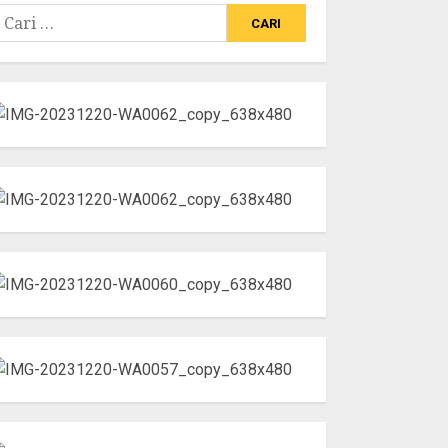
ari
ntuk: