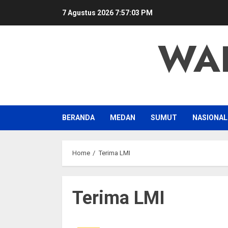
Skip
7 Agustus 2026
7:57:04 PM
to
content
WA
BERANDA
MEDAN
SUMUT
NASIONAL
Home
Terima LMI
Terima LMI