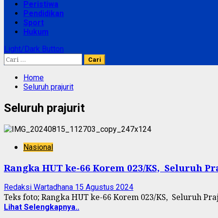
Peristiwa
Pendidikan
Sport
Hukum
Light/Dark Button
Cari
untuk:
Home
Seluruh prajurit
Seluruh prajurit
Nasional
Rangka HUT ke-66 Korem 023/KS, Seluruh P
Redaksi Wartadhana
15 Agustus 2024
Teks foto; Rangka HUT ke-66 Korem 023/KS, Seluruh Pra
Lihat Selengkapnya..