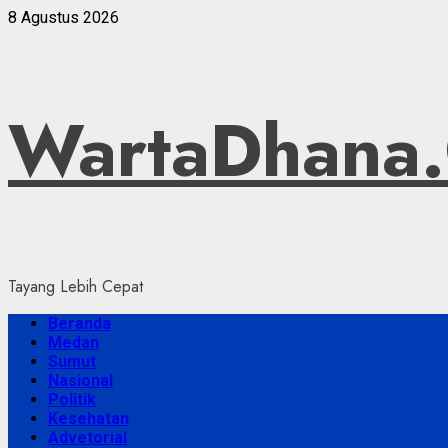
Skip
8 Agustus 2026
to
content
WartaDhana
Tayang Lebih Cepat
Primary
Beranda
Menu
Medan
Sumut
Nasional
Politik
Kesehatan
Advetorial