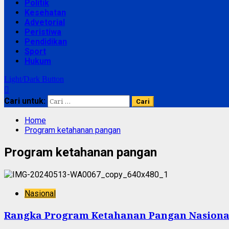
Politik
Kesehatan
Advetorial
Peristiwa
Pendidikan
Sport
Hukum
Light/Dark Button
Cari untuk:
Home
Program ketahanan pangan
Program ketahanan pangan
Nasional
Rangka Program Ketahanan Pangan Nasional