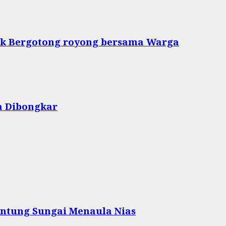
tuk Bergotong royong bersama Warga
a Dibongkar
ntung Sungai Menaula Nias