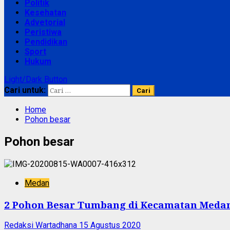
Politik
Kesehatan
Advetorial
Peristiwa
Pendidikan
Sport
Hukum
Light/Dark Button
Cari untuk:
Home
Pohon besar
Pohon besar
Medan
2 Pohon Besar Tumbang di Kecamatan Meda
Redaksi Wartadhana
15 Agustus 2020