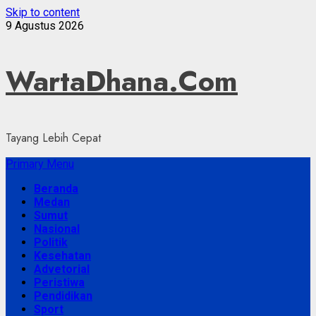
Skip to content
9 Agustus 2026
WartaDhana.Com
Tayang Lebih Cepat
Primary Menu
Beranda
Medan
Sumut
Nasional
Politik
Kesehatan
Advetorial
Peristiwa
Pendidikan
Sport