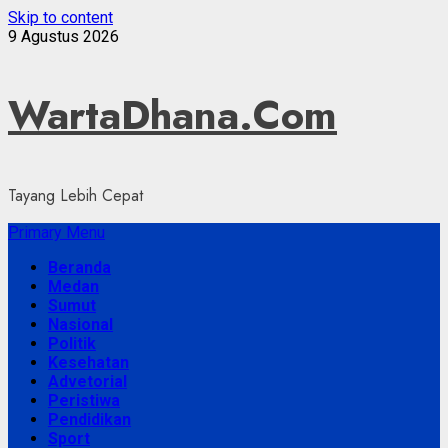
Skip to content
9 Agustus 2026
WartaDhana.Com
Tayang Lebih Cepat
Primary Menu
Beranda
Medan
Sumut
Nasional
Politik
Kesehatan
Advetorial
Peristiwa
Pendidikan
Sport