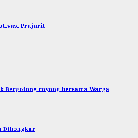
tivasi Prajurit
i
tuk Bergotong royong bersama Warga
a Dibongkar