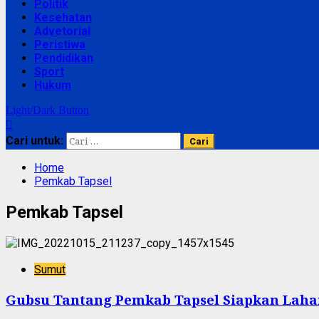
Politik
Kesehatan
Advetorial
Peristiwa
Pendidikan
Sport
Hukum
Light/Dark Button
Cari untuk:
Home
Pemkab Tapsel
Pemkab Tapsel
Sumut
Gubsu Tantang Pemkab Tapsel Siapkan Lah