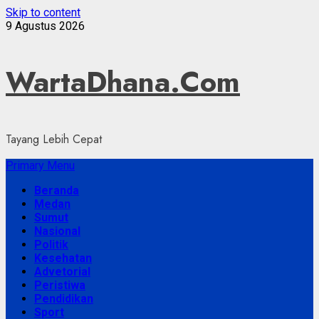
Skip to content
9 Agustus 2026
WartaDhana.Com
Tayang Lebih Cepat
Primary Menu
Beranda
Medan
Sumut
Nasional
Politik
Kesehatan
Advetorial
Peristiwa
Pendidikan
Sport