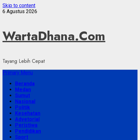
Skip to content
6 Agustus 2026
WartaDhana.Com
Tayang Lebih Cepat
Primary Menu
Beranda
Medan
Sumut
Nasional
Politik
Kesehatan
Advetorial
Peristiwa
Pendidikan
Sport