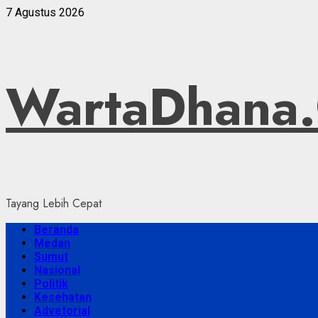
Skip
7 Agustus 2026
to
content
WartaDhana
Tayang Lebih Cepat
Primary
Beranda
Menu
Medan
Sumut
Nasional
Politik
Kesehatan
Advetorial