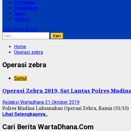
Peristiwa
Pendidikan
Sport
Hukum
Light/Dark Button
Cari
untuk:
Home
Operasi zebra
Operasi zebra
Sumut
Operasi Zebra 2019, Sat Lantas Polres Madin
Redaksi Wartadhana
31 Oktober 2019
Polres Madina Laksanakan Operasi Zebra, Kamis (31/10)
Lihat Selengkapnya..
Cari Berita WartaDhana.Com