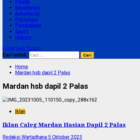
Politik
Kesehatan
Advetorial
Peristiwa
Pendidikan
Sport
Hukum
Light/Dark Button
Cari untuk:
Home
Mardan hsb dapil 2 Palas
Mardan hsb dapil 2 Palas
Iklan
Iklan Caleg Mardan Hasian Dapil 2 Palas
Redaksi Wartadhana
5 Oktober 2023