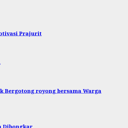
tivasi Prajurit
i
tuk Bergotong royong bersama Warga
a Dibongkar