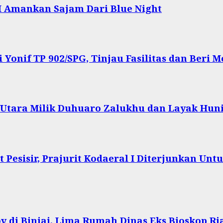
I Amankan Sajam Dari Blue Night
onif TP 902/SPG, Tinjau Fasilitas dan Beri Mo
s Utara Milik Duhuaro Zalukhu dan Layak Hun
Pesisir, Prajurit Kodaeral I Diterjunkan Un
 di Binjai, Lima Rumah Dinas Eks Bioskop Ri