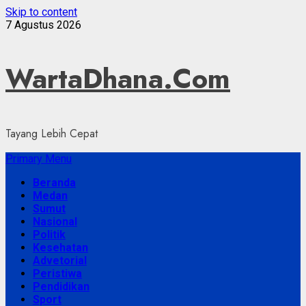
Skip to content
7 Agustus 2026
WartaDhana.Com
Tayang Lebih Cepat
Primary Menu
Beranda
Medan
Sumut
Nasional
Politik
Kesehatan
Advetorial
Peristiwa
Pendidikan
Sport